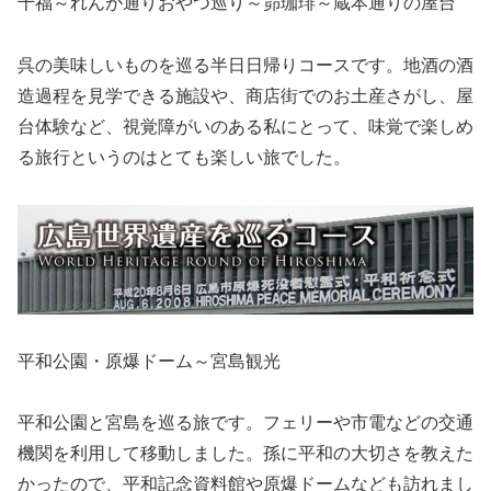
千福～れんが通りおやつ巡り～昴珈琲～蔵本通りの屋台
呉の美味しいものを巡る半日日帰りコースです。地酒の酒
造過程を見学できる施設や、商店街でのお土産さがし、屋
台体験など、視覚障がいのある私にとって、味覚で楽しめ
る旅行というのはとても楽しい旅でした。
平和公園・原爆ドーム～宮島観光
平和公園と宮島を巡る旅です。フェリーや市電などの交通
機関を利用して移動しました。孫に平和の大切さを教えた
かったので、平和記念資料館や原爆ドームなども訪れまし